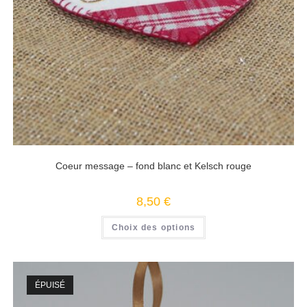
Coeur message – fond blanc et Kelsch rouge
8,50
€
Choix des options
ÉPUISÉ