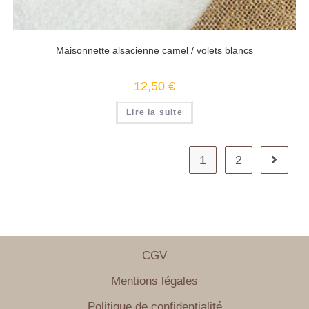
Maisonnette alsacienne camel / volets blancs
12,50
€
Lire la suite
1
2
CGV
Mentions légales
Politique de confidentialité