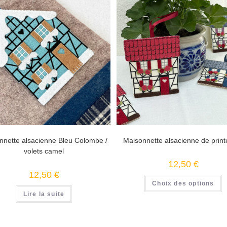
nnette alsacienne Bleu Colombe /
Maisonnette alsacienne de prin
volets camel
12,50
€
12,50
€
Choix des options
Lire la suite