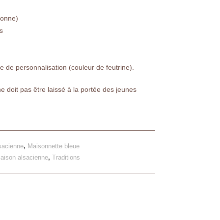
yonne)
s
de personnalisation (couleur de feutrine).
 ne doit pas être laissé à la portée des jeunes
sacienne
,
Maisonnette bleue
aison alsacienne
,
Traditions